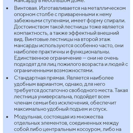
мансарду в небольшом доме.
Винтовая. Изготавливается на металлическом
опорном столбе с приваренными к нему
забежными ступенями, имеет форму спирали.
Достоинством такой лестницы тоже является
компактность, а также эффектный внешний
вид. Винтовые лестницы на второй этаж
мансарды используются особенно часто, они
наиболее практичны и функциональны.
Единственное ограничение — они не очень
подходят для лиц пожилого возраста и людей с
ограниченными возможностями.
Стандартная прямая. Является наиболее
удобным вариантом, однако, для него
требуется достаточно свободного места. Такая
лестница универсальна, подойдет всем
членам семьи без исключения, обеспечит
максимально удобный подъем и спуск.
Модульная, состоящая из множества
отдельных элементов, соединенных между
собой либо центральным косоуром, либо на