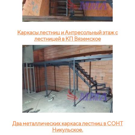
Каркасы лестниц и Антресольный этаж с
лестницей в КП Вяземское
Два металлических каркаса лестниц в СОНТ
Никульское.