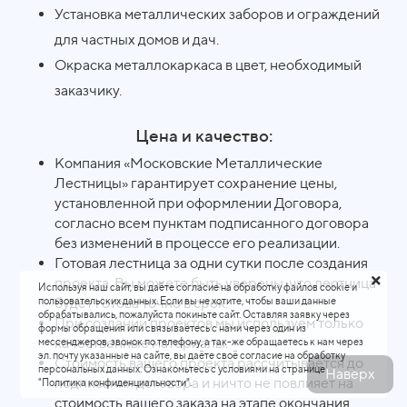
Установка металлических заборов и ограждений
для частных домов и дач.
Окраска металлокаркаса в цвет, необходимый
заказчику.
Цена и качество:
Компания «Московские Металлические
Лестницы» гарантирует сохранение цены,
установленной при оформлении Договора,
согласно всем пунктам подписанного договора
без изменений в процессе его реализации.
Готовая лестница за одни сутки после создания
проекта. Вы можете быть уверены, что лестница
Используя наш сайт, вы даёте согласие на обработку файлов cookie и
будет готова точно в срок.
пользовательских данных. Если вы не хотите, чтобы ваши данные
обрабатывались, пожалуйста покиньте сайт. Оставляя заявку через
При создании проектов мы используем только
формы обращения или связываетесь с нами через один из
качественные материалы.
мессенджеров, звонок по телефону, а так-же обращаетесь к нам через
эл. почту указанные на сайте, вы даёте своё согласие на обработку
Стоимость вашего проекта рассчитывается до
персональных данных. Ознакомьтесь с условиями на странице
Наверх
подписания договора и ничто не повлияет на
"Политика конфиденциальности".
стоимость вашего заказа на этапе окончания