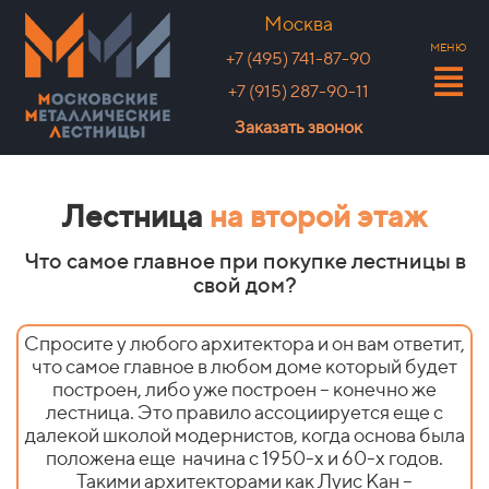
Москва
МЕНЮ
+7 (495) 741-87-90
+7 (915) 287-90-11
Заказать звонок
Лестница
на второй этаж
Что самое главное при покупке лестницы в
свой дом?
Спросите у любого архитектора и он вам ответит,
что самое главное в любом доме который будет
построен, либо уже построен – конечно же
лестница. Это правило ассоциируется еще с
далекой школой модернистов, когда основа была
положена еще
начина с 1950-х и 60-х годов.
Такими архитекторами как Луис Кан –