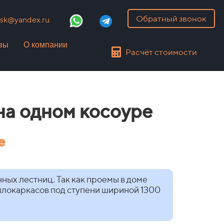
Обратный звонок
k@yandex.ru
вы
О компании
Расчёт стоимости
на одном косоуре
е
ных лестниц. Так как проемы в доме
аллокаркасов под ступени шириной 1300