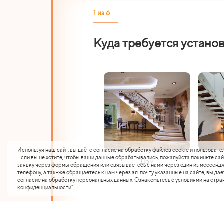
1 из 6
Куда требуется устано
Используя наш сайт, вы даёте согласие на обработку файлов cookie и пользовате
Если вы не хотите, чтобы ваши данные обрабатывались, пожалуйста покиньте сай
Дом
заявку через формы обращения или связываетесь с нами через один из мессендж
телефону, а так-же обращаетесь к нам через эл. почту указанные на сайте, вы даё
согласие на обработку персональных данных. Ознакомьтесь с условиями на стра
конфиденциальности".