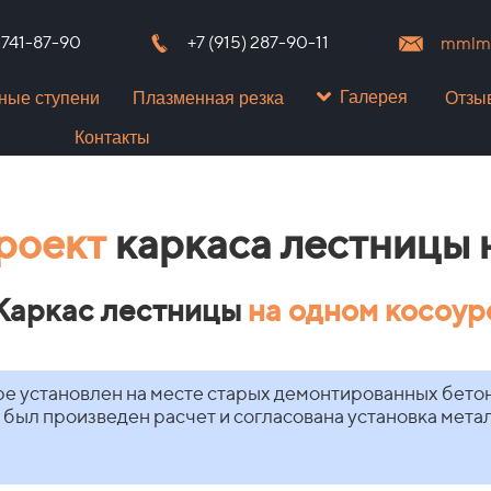
) 741-87-90
+7 (915) 287-90-11
mmlms
Галерея
ные ступени
Плазменная резка
Отзы
Контакты
роект
каркаса лестницы 
Каркас лестницы
на одном косоур
е установлен на месте старых демонтированных бетон
 был произведен расчет и согласована установка мет