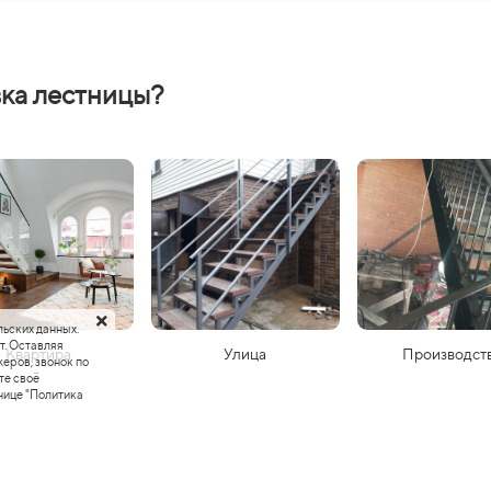
вка лестницы?
льских данных.
т. Оставляя
Квартира
Улица
Производст
еров, звонок по
те своё
нице "Политика
Следующ