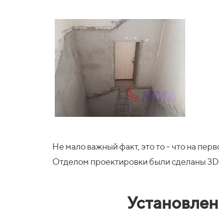
Не мало важный факт, это то - что на пе
Отделом проектировки были сделаны 3D п
Установлен