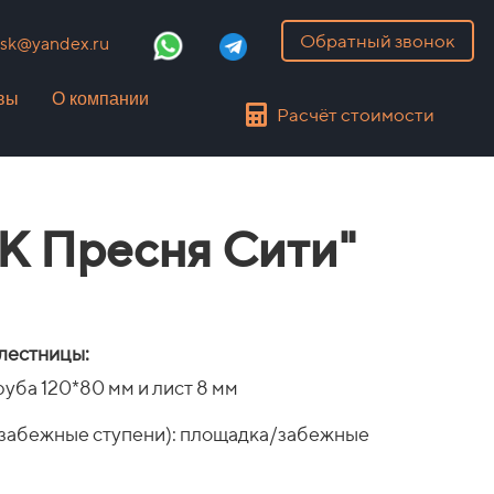
Обратный звонок
k@yandex.ru
вы
О компании
Расчёт стоимости
ЖК Пресня Сити"
лестницы:
уба 120*80 мм и лист 8 мм
/забежные ступени): площадка/забежные