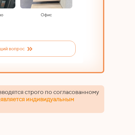
Черновая отд
во
Офис
ий вопрос
зводятся строго по согласованному
 является индивидуальным