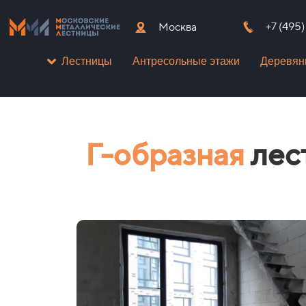
+7 (495
Москва
Антресольные этажи
Деревян
Лестницы
Г-образная
лес