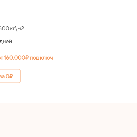
600 кг\м2
 дней
от 160.000₽
под ключ
за 0₽