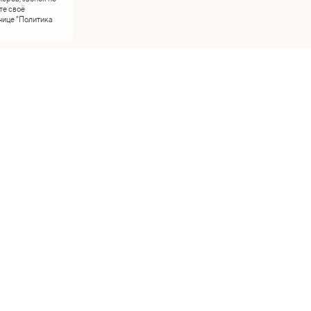
те своё
нице "Политика