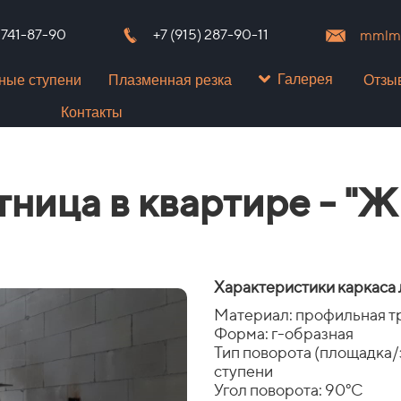
) 741-87-90
+7 (915) 287-90-11
mmlms
Галерея
ные ступени
Плазменная резка
Отзы
Контакты
тница в квартире - "
Характеристики каркаса 
Материал: профильная тр
Форма: г-образная
Тип поворота (площадка
ступени
Угол поворота: 90°C