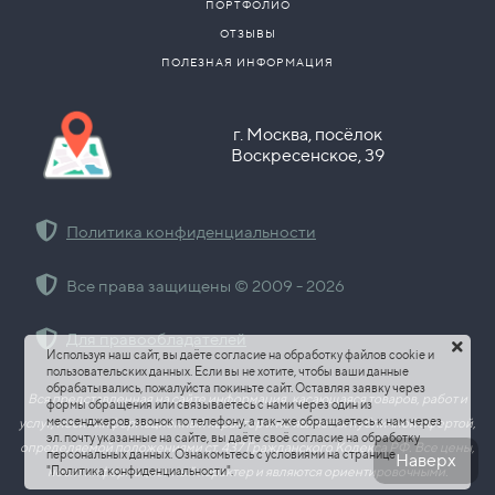
ПОРТФОЛИО
ОТЗЫВЫ
ПОЛЕЗНАЯ ИНФОРМАЦИЯ
г. Москва, посёлок
Воскресенское, 39
Политика конфиденциальности
Все права защищены © 2009 - 2026
Для правообладателей
Используя наш сайт, вы даёте согласие на обработку файлов cookie и
пользовательских данных. Если вы не хотите, чтобы ваши данные
обрабатывались, пожалуйста покиньте сайт. Оставляя заявку через
Вся представленная на сайте информация, касающаяся товаров, работ и
формы обращения или связываетесь с нами через один из
мессенджеров, звонок по телефону, а так-же обращаетесь к нам через
услуг, носит информационный характер и не является публичной офертой,
эл. почту указанные на сайте, вы даёте своё согласие на обработку
определяемой положениями ст. 437 Гражданского Кодекса РФ.
Все цены,
персональных данных. Ознакомьтесь с условиями на странице
Наверх
"Политика конфиденциальности".
носят информационный характер и являются ориентировочными.