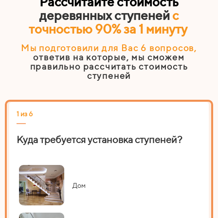
Рассчитайте стоимость
деревянных ступеней
с
точностью 90% за 1 минуту
Мы подготовили для Вас 6
вопросов
,
ответив на которые, мы сможем
правильно рассчитать стоимость
ступеней
1 из 6
2 из
Куда требуется установка ступеней?
На
Дом