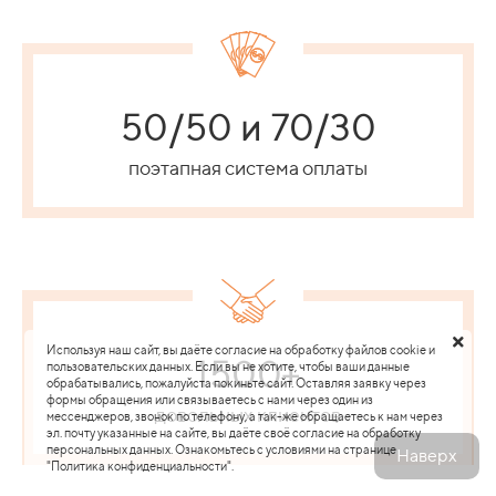
50/50 и 70/30
поэтапная система оплаты
Используя наш сайт, вы даёте согласие на обработку файлов cookie и
1500+
пользовательских данных. Если вы не хотите, чтобы ваши данные
обрабатывались, пожалуйста покиньте сайт. Оставляя заявку через
формы обращения или связываетесь с нами через один из
довольных клиентов
мессенджеров, звонок по телефону, а так-же обращаетесь к нам через
эл. почту указанные на сайте, вы даёте своё согласие на обработку
персональных данных. Ознакомьтесь с условиями на странице
Наверх
"Политика конфиденциальности".