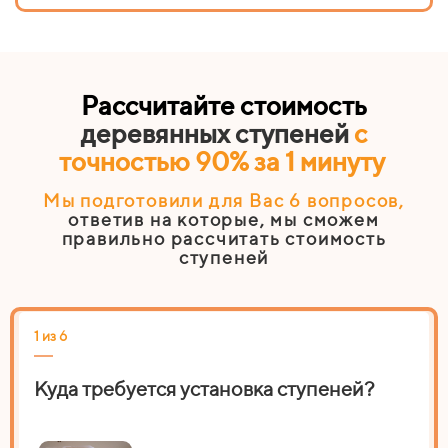
Рассчитайте стоимость
деревянных ступеней
с
точностью 90% за 1 минуту
Мы подготовили для Вас 6
вопросов
,
ответив на которые, мы сможем
правильно рассчитать стоимость
ступеней
1 из 6
2 из
Куда требуется установка ступеней?
На