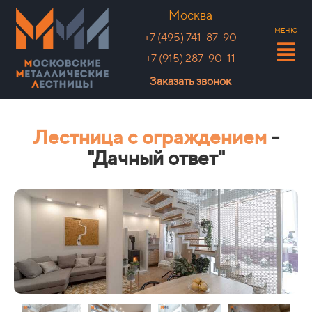
Москва
МЕНЮ
+7 (495) 741-87-90
+7 (915) 287-90-11
Заказать звонок
Лестница с ограждением
-
"Дачный ответ"