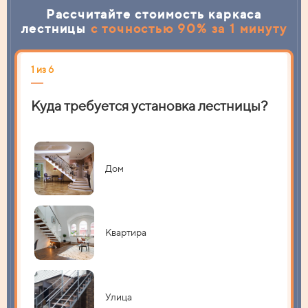
Рассчитайте стоимость каркаса
лестницы
с точностью 90% за 1 минуту
1 из 6
2 из 
Куда требуется установка лестницы?
На 
Дом
Квартира
Улица