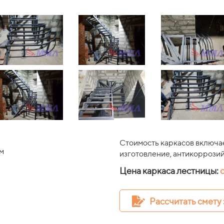
Стоимость каркасов включае
м
изготовление, антикоррозий
Цена каркаса лестницы:
о
Рассчитать смету 