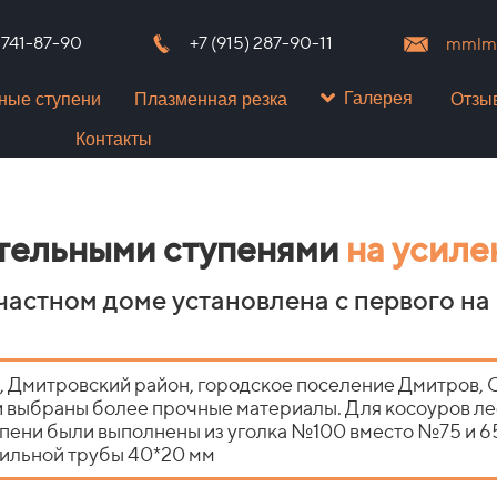
) 741-87-90
+7 (915) 287-90-11
mmlms
Галерея
ные ступени
Плазменная резка
Отзы
Контакты
ительными ступенями
на усиле
частном доме установлена с первого на
, Дмитровский район, городское поселение Дмитров,
ли выбраны более прочные материалы. Для косоуров 
упени были выполнены из уголка №100 вместо №75 и 6
фильной трубы 40*20 мм