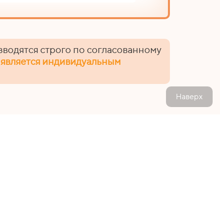
зводятся строго по согласованному
 является индивидуальным
Наверх