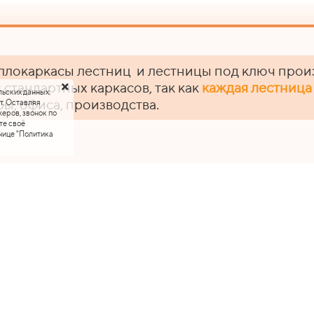
ллокаркасы лестниц и лестницы под ключ прои
 стандартных каркасов, так как
каждая лестница
льских данных.
ры, офиса, производства.
т. Оставляя
еров, звонок по
те своё
нице "Политика