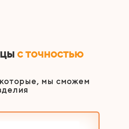
ицы
с точностью
 которые, мы сможем
зделия
2 из 6