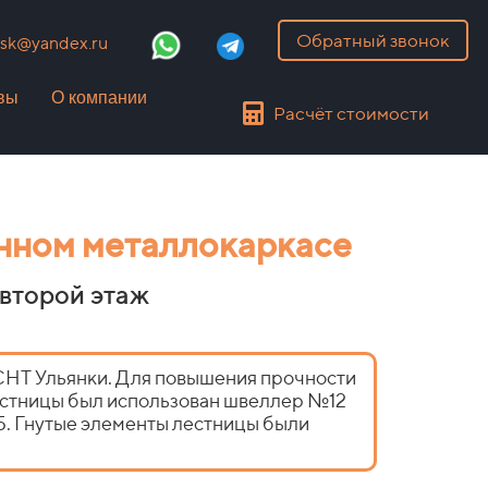
Обратный звонок
k@yandex.ru
вы
О компании
Расчёт стоимости
нном металлокаркасе
 второй этаж
 СНТ Ульянки. Для повышения прочности
лестницы был использован швеллер №12
5. Гнутые элементы лестницы были