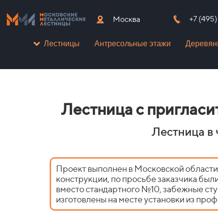
+7 (495
Москва
Антресольные этажи
Деревян
Лестницы
Лестница с приглас
Лестница в 
Проект выполнен в Московской области
конструкции, по просьбе заказчика бы
вместо стандартного №10, забежные ст
изготовлены на месте установки из про