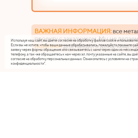
ВАЖНАЯ ИНФОРМАЦИЯ:
все мета
проекту с заказчиком. Мы не делаем
Используя наш сайт, вы даёте согласие на обработку файлов cookie и пользовате
изделием
для каждого дома, кварти
Если вы не хотите, чтобы ваши данные обрабатывались, пожалуйста покиньте сай
заявку через формы обращения или связываетесь с нами через один из мессендж
телефону, а так-же обращаетесь к нам через эл. почту указанные на сайте, вы даё
согласие на обработку персональных данных. Ознакомьтесь с условиями на стра
конфиденциальности".