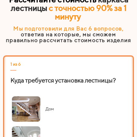
лестницы
с точностью 90% за 1
минуту
Мы подготовили для Вас 6
вопросов
,
ответив на которые, мы сможем
правильно рассчитать стоимость изделия
1 из 6
2 из
Куда требуется установка лестницы?
На
Дом