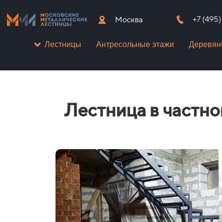
+7 (495
Москва
Антресольные этажи
Деревян
Лестницы
Лестница в частн