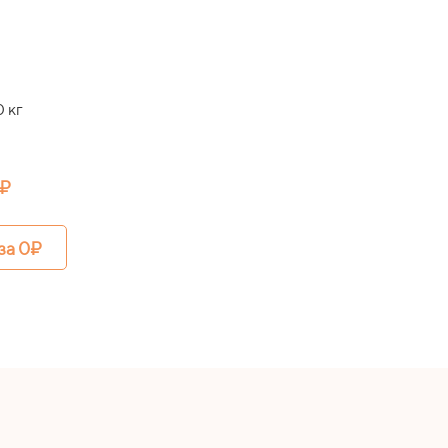
 кг
0₽
за 0₽