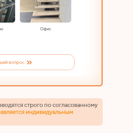
Черновая отд
во
Офис
ий вопрос
зводятся строго по согласованному
 является индивидуальным