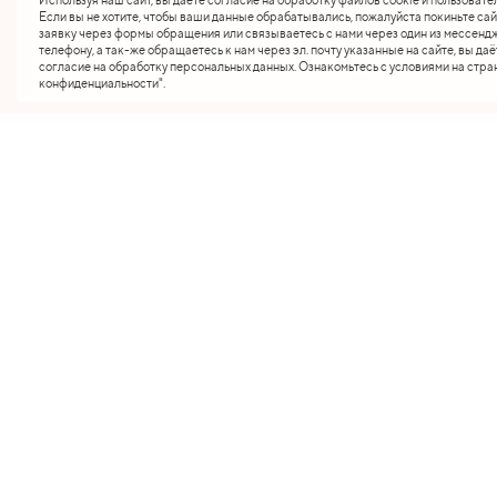
Если вы не хотите, чтобы ваши данные обрабатывались, пожалуйста покиньте сай
заявку через формы обращения или связываетесь с нами через один из мессендж
телефону, а так-же обращаетесь к нам через эл. почту указанные на сайте, вы даё
согласие на обработку персональных данных. Ознакомьтесь с условиями на стра
конфиденциальности".