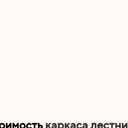
тоимость
каркаса лестн