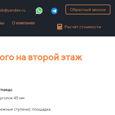
Обратный звонок
k@yandex.ru
вы
О компании
Расчёт стоимости
ого на второй этаж
стницы:
уголок 45 мм
бежные ступени): площадка