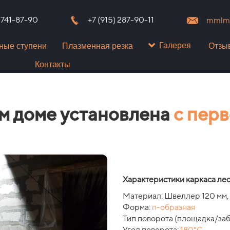
) 741-87-90
+7 (915) 287-90-11
mmlms
Галерея
ные ступени
Плазменная резка
Отзы
Контакты
ом доме установлена
с перв
Характеристики каркаса ле
Материал: Швеллер 120 мм, 
Форма:
п-образная
Тип поворота (площадка/за
Угол поворота:
180°C