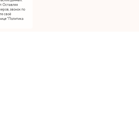
т. Оставляя
еров, звонок по
те своё
нице "Политика