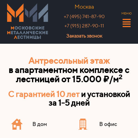
Москва
МЕНЮ
+7 (495) 741-87-90
+7 (915) 287-90-11
Заказать звонок
Антресольный этаж
в апартаментном комплексе с
2
лестницей
от 15.000
₽/
м
С гарантией 10 лет
и установкой
за 1-5 дней
В дом
В офис